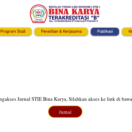
Program Studi
Penelitian & Kerjasama
Publikasi
K
gakses Jurnal STIE Bina Karya, Silahkan akses ke link di bawa
Jurnal