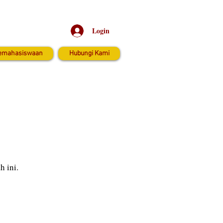
Login
emahasiswaan
Hubungi Kami
h ini.