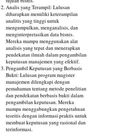
tujuan bisnis.
Analis yang Terampil: Lulusan
diharapkan memiliki keterampilan
analitis yang tinggi untuk
mengumpulkan, menganalisis, dan
menginterpretasikan data bisnis.
Mereka mampu menggunakan alat
analisis yang tepat dan menerapkan
pendekatan ilmiah dalam pengambilan
keputusan manajemen yang efektif.
Pengambil Keputusan yang Berbasis
Bukti: Lulusan program magister
manajemen dilengkapi dengan
pemahaman tentang metode penelitian
dan pendekatan berbasis bukti dalam
pengambilan keputusan. Mereka
mampu menggabungkan pengetahuan
teoritis dengan informasi praktis untuk
membuat keputusan yang rasional dan
terinformasi.