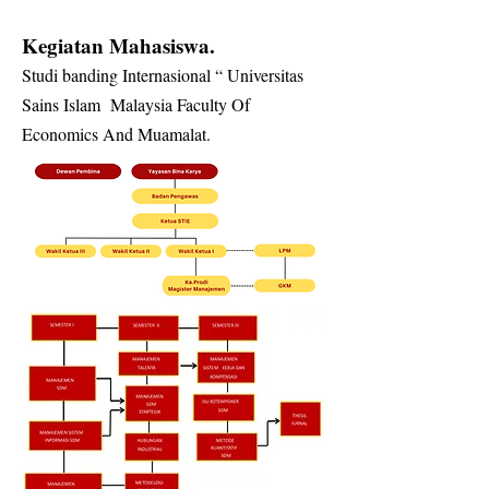
Kegiatan Mahasiswa.
Studi banding Internasional “ Universitas
Sains Islam Malaysia Faculty Of
Economics And Muamalat.