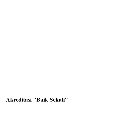
Akreditasi "Baik Sekali"