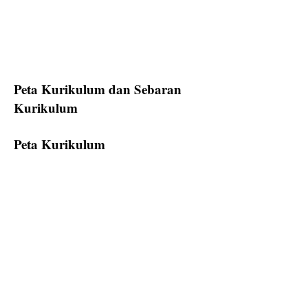
Peta Kurikulum dan Sebaran
Kurikulum
Peta Kurikulum