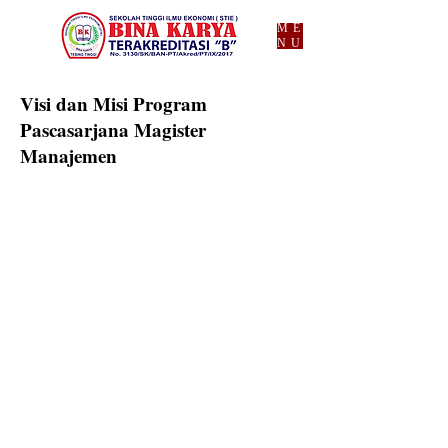
ME
NU
Visi dan Misi Program
Pascasarjana Magister
Manajemen