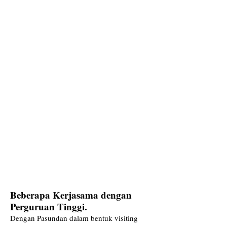
Beberapa Kerjasama dengan
Perguruan Tinggi.
Dengan Pasundan dalam bentuk visiting