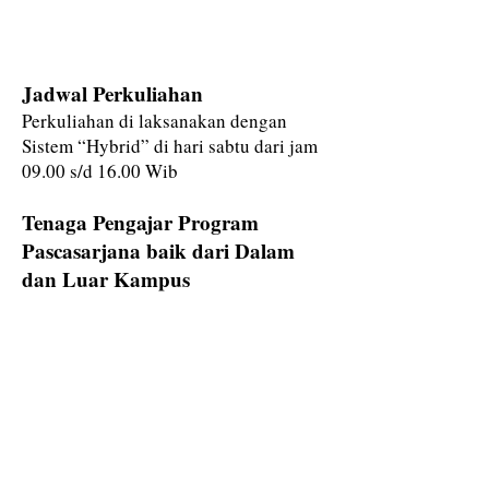
Jadwal Perkuliahan
Perkuliahan di laksanakan dengan
Sistem “Hybrid” di hari sabtu dari jam
09.00 s/d 16.00 Wib
Tenaga Pengajar Program
Pascasarjana baik dari Dalam
dan Luar Kampus