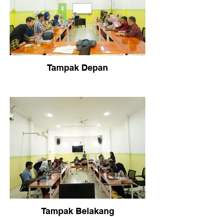
Tampak Depan
Tampak Belakang