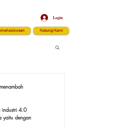
Login
emahasiswaan
Hubungi Kami
a menambah 
industri 4.0 
ya yaitu dengan 