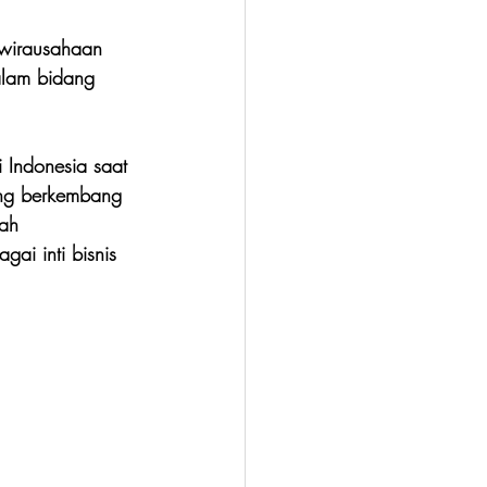
ewirausahaan 
alam bidang 
i Indonesia saat 
ang berkembang 
ah 
ai inti bisnis 