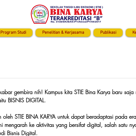
Program Studi
Penelitian & Kerjasama
Publikasi
K
abar gembira nih! Kampus kita STIE Bina Karya baru saj
aitu BISNIS DIGITAL.
an oleh STIE BINA KARYA untuk dapat beradaptasi pada era 
i mengarah ke aktivitas yang bersifat digital, salah satu n
 Bisnis Digital.